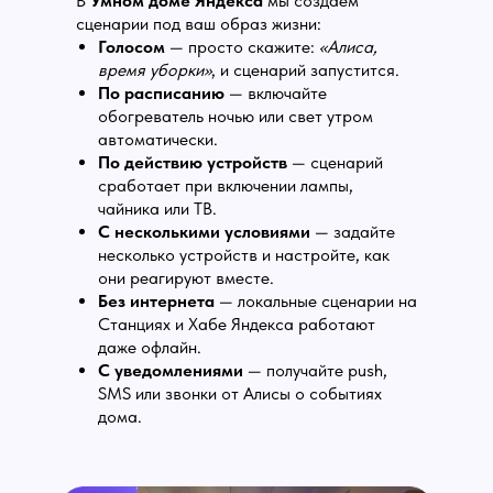
В
Умном доме Яндекса
мы cоздаем
сценарии под ваш образ жизни:
Голосом
— просто скажите:
«Алиса,
время уборки»
, и сценарий запустится.
По расписанию
— включайте
обогреватель ночью или свет утром
автоматически.
По действию устройств
— сценарий
сработает при включении лампы,
чайника или ТВ.
С несколькими условиями
— задайте
несколько устройств и настройте, как
они реагируют вместе.
Без интернета
— локальные сценарии на
Станциях и Хабе Яндекса работают
даже офлайн.
С уведомлениями
— получайте push,
SMS или звонки от Алисы о событиях
дома.